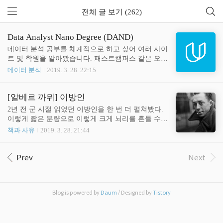
전체 글 보기 (262)
Data Analyst Nano Degree (DAND)
데이터 분석 공부를 체계적으로 하고 싶어 여러 사이
트 및 학원을 알아봤습니다. 패스트캠퍼스 같은 오프
라인 교육부터 코세라, 유데미, 유다시티, K-MOOC
데이터 분석
2019. 3. 28. 22:15
와 같은 온라인 교육까지 꼼꼼히 비교를 해봤습니다.
우선 오프라인 교육은 단기 교육이 많습니다. 키포인
트 위주로 배울 뿐이지 많은 양을 체계적으로 학습할
[알베르 까뮈] 이방인
수 있을 것 같진 않았습니다. K-MOOC는 사이트를
2년 전 군 시절 읽었던 이방인을 한 번 더 펼쳐봤다.
들어가자 마자 나왔습니다. 관리를 거의 안하고 있
이렇게 짧은 분량으로 이렇게 크게 뇌리를 흔들 수
고, 컨텐츠도 퀄리티가... 코세라는 무료 강좌지만 교
있는 작품이 많지는 않을 것 같다. 알베르 카뮈의 이
책과 사유
2019. 3. 28. 21:44
수가 한 강좌 전체를 강의하기 때문에 다양성 혹은
방인은 아래의 구절로 시작한다. 오늘 어머니가 세상
체계성이 부족할 것이라 생각했습니다. (물론 추후에
을 떠났다. 어쩌면 어제였는지도 모른다. 오늘인지
집중 심화 학습할 땐 상당히 유용할 것 같았습니다.)
어제인지 정확히 모르는 의식의 단절이다. 그리고 사
Prev
Next
유데미는 다양한 주제의 단기 과정이 많아 저의 취지
장에게 휴가를 청하며 사장이 싫어하는 눈치를 주자
와는 맞지 않았습니다. 그래서 최종적으로 U..
이렇게 말한다. 그건 제 탓이 아닙니다. 그렇다. 어머
니가 죽은 것이 뫼르소의 탓은 아니다. 혹자는 이를
Blog is powered by
Daum
/ Designed by
Tistory
보고 희대의 패륜아라고 생각할 수도 있겠다. 하지만
어머니는 죽었고 그것은 뫼르소의 탓이 아니며, 두
사실 사이에는 아무런 관계가 없다. 또한 뫼르소는
어머니의 장례 중 잠깐 바깥바람을 쐬며 이렇게 생각