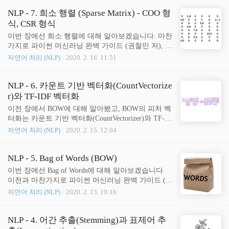
영화와 가장 유사한 영화를 추천해줄 수도 있습니다.
가 많이 들어가 있을 것입니다. 그리고 두 문서에 모
문서 유사도를 측정하는 방법은 여러개가 있지만 일
NLP - 7. 희소 행렬 (Sparse Matrix) - COO 형
두 '그', '그리고', '그래서', '그러나', '~이다..
반적으로 코사인 유사도(Cosine Similarity)를 많이 사
식, CSR 형식
용합니다. 이번 장에서는 코사인 유사도의 정의와 사
이번 장에선 희소 행렬에 대해 알아보겠습니다. 마찬
용 방법에 대해 알아보겠습니다. 역시나 이전과 마찬
가지로 파이썬 머신러닝 완벽 가이드 (권철민 저), 딥
가지로 파이썬 머신러닝 완벽 가이드 (권철민 저), 딥
러닝을 이용한 자연어 처리 입문(유원주 저)을 요약
자연어 처리 (NLP)
2020. 2. 16. 11:51
러닝을 이용한 자연어 처리 입문 (유원주 저)을 요약
정리했습니다. 이전 장에서 배웠던 CountVectorizer, T
정리했습니다. 코사인 유사도 (Cosine Similarity) 코
fidfVectorizer를 이용해 피처 벡터화를 하면 상당히
사인 유사도란 벡터와 벡터 간의 유사도를 비교할 때
많은 칼럼이 생깁니다. 모든 문서에 포함된 모든 고
NLP - 6. 카운트 기반 벡터화(CountVectorize
두 벡터 간의 사잇각을..
유 단어를 피처로 만들어주기 때문입니다. 모든 문서
r)와 TF-IDF 벡터화
의 단어를 피처로 만들어주면 수만 개에서 수십만 개
이전 장에서 BOW에 대해 알아봤고, BOW의 피처 벡
의 단어가 만들어집니다. 이렇게 대규모의 행렬이 생
터화는 카운트 기반 벡터화(CountVectorizer)와 TF-ID
기더라도 각 문서에 포함된 단어의 수는 제한적이기
F(Term Frequency - Inverse Document Frequency) 기반
자연어 처리 (NLP)
2020. 2. 15. 12:04
때문에 행렬의 대부분의 값은 0으로 채워집니다. 이
벡터화가 있다고 했습니다. 이번장에서는 CountVecto
렇듯 대부분 값이 0으로 채워진 행렬을 희소 행렬(Sp
rizer와 TF-IDF에 대해 알아보겠습니다. 이번 장 역시
arse Matrix)이라고 합니다. 아래는 희소 행렬의 예시
파이썬 머신러닝 완벽 가이드 (권철민 저), 딥 러닝을
NLP - 5. Bag of Words (BOW)
입니다. 이와..
이용한 자연어 처리 입문(유원주 저)을 요약정리했습
이번 장에선 Bag of Words에 대해 알아보겠습니다.
니다. 카운트 기반 벡터화 이전 장에서 BOW(Bag of
이전과 마찬가지로 파이썬 머신러닝 완벽 가이드 (권
Words) 모델에서의 피처 벡터화 수행 방법에 대해 설
철민 저), 딥 러닝을 이용한 자연어 처리 입문(유원주
자연어 처리 (NLP)
2020. 2. 13. 19:16
명했습니다. 그와 마찬가지로, 단어 피처에 값을 부
저)을 요약정리했습니다. Bag of Words란 단어들의
여할 때, 각 문서에서 해당 단어가 나타나는 횟수, 즉
문맥이나 순서를 무시하고, 단어들에 대해 빈도 값(fr
Count를 부여하는 경우를 카운트 벡터화라고 합니다.
equency)을 부여해 피쳐 값을 만드는 모델입니다. Ba
NLP - 4. 어간 추출(Stemming)과 표제어 추
..
g of Words는 직역하자면 단어들의 가방입니다. 문서