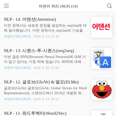
자연어 처리 (NLP) (14)
NLP - 14. 어텐션(Attention)
이전 장에서는 새로운 문장을 생성하는 seq2seq에 대
해 알아봤습니다. 이번 장에서는 seq2seq의 기능을 더
강화시켜 주는 어텐션(Attention)에 대해 알아보겠습
자연어 처리 (NLP)
2020. 6. 24. 23:40
니다. 어텐션은 자연어 처리 분야에서 강력하고 중요
한 기술 중 하나입니다. seq2seq를 이미 알고 있다는
가정하에 이번 장을 썼습니다. seq2seq를 잘 모르시는
NLP - 13. 시퀀스-투-시퀀스(seq2seq)
분은 NLP - 13. 시퀀스-투-시퀀스(seq2seq)를 참고해
이번 글은 RNN(Recurrent Neural Network)에 대해 이
주시기 바랍니다. 이번 장의 모든 글 및 그림은 밑바
미 알고 있다는 가정 하에 썼습니다. RNN에 대해 잘
닥부터 시작하는 딥러닝 2를 참고, 정리하였음을 밝
모르신다면 RNN을 먼저 배워오시기를 추천드립니
자연어 처리 (NLP)
2020. 6. 20. 21:04
힙니다. 어텐션이라는 메커니즘 덕분에 seq2seq는 인
다. NLP 분야에서 seq2seq는 기계 번역, 문장 생성, 질
간처럼 필요한 정보에 '주목(Attention)'할 수 있습니
의응답, 메일 자동 응답 등에 활용되는 모델입니다.
다. 어텐션은 기존 seq2seq의 문제점을 해결하여 성능
우선 기계 번역에 대해 알아보겠습니다. 예전의 기계
NLP - 12. 글로브(GloVe) & 엘모(ELMo)
을 향상시킵니다. 우선 기존 se..
번역은 주로 규칙 기반(rule based)이었습니다. 문맥
글로브(GloVe) 글로브(GloVe, Global Vectors for Word
을 전체적으로 고려하지 않고 단어와 단어를 1:1로
Representation)는 스탠퍼드에서 2014년 개발한 워드
번역하기 때문에 결과가 좋지 않았습니다. 극단적인
임베딩 방법론입니다. 글로브는 카운트 기반의 LSA
자연어 처리 (NLP)
2020. 6. 19. 20:52
예이긴 하지만 아래와 같습니다. 성능이 좋지 않은
와 예측 기반의 Word2Vec의 문제점을 개선하기 위해
규칙 기반 번역: 나는 그곳에 갔다 -> I there went ??
탄생했습니다. LSA는 문서 전체의 통계적인 정보를
'나는'을 I, '그곳에'를 there, '갔다'를 went로 단어 간
활용한다는 장점이 있지만, 단어간 유사도를 측정하
NLP - 11. 워드투벡터(Word2Vec)
1:1 번역이기 ..