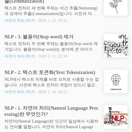
출(Lemmatization)
내 모든 단어를 한꺼번에 가방(Bag) 안에 넣은 뒤에
텍스트 전처리 세 번째 주제는 어간 추출(Stemming)
흔들어서 섞는다는 의미로 Bag of Words(BOW) 모델
과 표제어 추출(Lemmatization)입니다. 이전과 마찬
이라고 합니다. BOW를 기반으로 피처 추출하기 아
가지로 파이썬 머신러닝 완벽 가이드 (권철민 저), 딥
자연어 처리 (NLP)
2020. 2. 12. 19:22
래의 두 문장이 있다고 가정하고 이 문장을 BOW 기
러닝을 이용한 자연어 처리 입문(유원주 저)을 요약
반으로 피처 추출해보겠습니다. 문장1: 'My wife likes
정리했습니다. 택스트 전처리의 목적은 말뭉치(Corp
to watch baseball ..
us)로부터 복잡성을 줄이는 것입니다. 어간 추출과
NLP - 3. 불용어(Stop word) 제거
표제어 추출 역시 말뭉치의 복잡성을 줄여주는 텍스
텍스트 전처리 두 번째 주제는 불용어(Stop word) 제
트 정규화 기법입니다. 텍스트 안에서 언어는 다양하
거입니다. 불용어(Stop word)는 분석에 큰 의미가 없
게 변합니다. 영어를 예로 들면, 과거형, 현재 진행형,
는 단어를 지칭합니다. 예를 들어 the, a, an, is, I, my
자연어 처리 (NLP)
2020. 2. 11. 22:24
미래형, 3인칭 단수 여부 등 많은 조건에 따라 원래
등과 같이 문장을 구성하는 필수 요소지만 문맥적으
단어가 변화합니다. play를 예로 들면, plays, played, p
로 큰 의미가 없는 단어가 이에 속합니다. 이런 불용
laying 등과 같이 조건에 따라 다양하게 달라집니다.
어는 텍스트에 빈번하게 나타나기 때문에 중요한 단
NLP - 2. 텍스트 토큰화(Text Tokenization)
어간 추출(Stemming)과 표제어 추출(Le..
어로 인지될 수 있습니다. 하지만 실질적으로는 중요
NLP에서 텍스트 자체를 바로 피처로 사용할 수는 없
한 단어가 아니므로 사전에 제거해줘야 합니다. 이전
습니다. 사전에 텍스트 전처리 작업이 반드시 필요합
과 마찬가지로 파이썬 머신러닝 완벽 가이드 (권철민
니다. 텍스트 전처리를 위해서는 클렌징, 토큰화, 불
자연어 처리 (NLP)
2020. 2. 10. 20:23
저), 딥 러닝을 이용한 자연어 처리 입문 (유원주 저)
용어 제거, 정규화 등의 작업이 필요합니다. 텍스트
을 요약정리했습니다. 불용어 확인하기 import nltk nl
전처리 첫번째 시간으로 이번 장에서는 텍스트 토큰
tk.download('stopwords') print('영어 불용어 갯수:',len
화에 대해 알아보겠습니다. (참고로, 파이썬 머신러
NLP - 1. 자연어 처리(Natural Language Proc
(nltk.corp..
닝 완벽 가이드(권철민 저)와 딥 러닝을 이용한 자연
essing)란 무엇인가?
어 처리 입문(유원준 저)를 요약정리한 것입니다.) 그
자연어(Nautral Language)란 인간이 일상에서 사용하
전에 말뭉치(Corpus, 코퍼스)의 뜻에 대해 먼저 알아
는 언어를 말합니다. 자연어 처리(Natural Laguage Pr
보겠습니다. 말뭉치를 위키피디아에서 검색하면 아