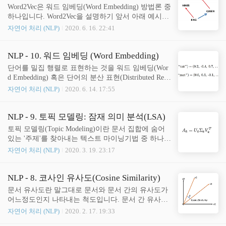
기 어렵다는 단점이 있습니다. 반면 Word2Vec은 단어
Word2Vec은 워드 임베딩(Word Embedding) 방법론 중
간 유사도를 측정할 수 있다는 장점이 있지만, 사용
하나입니다. Word2Vec을 설명하기 앞서 아래 예시를
자가 지정한 위도우 내에서만, 즉 주변 단어(맥락 단
한번 보겠습니다. 한국 - 서울 + 파리 = 프랑스 어머
자연어 처리 (NLP)
2020. 6. 16. 22:41
어) 몇 개만 활용하여 결과가 도출되기 때문에 문서
니 - 아버지 + 여자 = 남자 아버지 + 여자 = 어머니 직
전체의 단어 정보가 반영되기 힘들다는 단점이 있습
관적으로 이해하시는 분들도 있을 겁니다. 첫번째 예
니다. 글로브는 LSA와 Word2Vec의 장점을 합친 워드
시를 보면 우선 한국이라는 단어에서 수도에 해당하
NLP - 10. 워드 임베딩 (Word Embedding)
임베딩 방법론으로 단어 간 유사도도..
는 서울을 빼줍니다. 한국에서 서울이라는 특성을 뺐
단어를 밀집 행렬로 표현하는 것을 워드 임베딩(Wor
으니 나라에 해당하는 껍데기 의미만 남아있을 겁니
d Embedding) 혹은 단어의 분산 표현(Distributed Repr
다. 거기에 파리를 더해주면 프랑스가 됩니다. 나라
esentation)이라고 합니다. 밀집 행렬은 희소 행렬의
자연어 처리 (NLP)
2020. 6. 14. 17:55
에 해당하는 껍데기에 파리라는 프랑스 수도를 더해
반대되는 개념으로, 대부분이 0이 아닌 값으로 채워
주니 그 단어는 프랑스가 되는 것입니다. 마지막 예
진 행렬을 의미합니다. (밀집 행렬, 희소 행렬에 대한
에서는 아버지에 여자라는 요소를 더해주면 어머니
자세한 사항은 NLP - 7. 희소 행렬 (Sparse Matrix) - C
NLP - 9. 토픽 모델링: 잠재 의미 분석(LSA)
가 된다는 뜻입니다. Word2Vec을 활용하면 위와 같이
OO 형식, CSR 형식을 참고해주시기 바랍니다.) 색을
토픽 모델링(Topic Modeling)이란 문서 집합에 숨어
단어 간 관계를 파..
예로 들어보겠습니다. 색을 표현할 때 우리는 흔히 R
있는 '주제'를 찾아내는 텍스트 마이닝기법 중 하나입
GB 형식을 사용합니다. (R, G, B) = (170, 33, 22)라면
니다. 사람이 모든 문서를 읽고 그 주제를 파악할 수
자연어 처리 (NLP)
2020. 3. 19. 23:17
빨강 계열의 색임을 알 수 있습니다. 이를 A색이라고
도 있겠지만, 그러기에는 시간과 노력이 매우 많이
합시다. 또한 B색의 RGB는 (180, 20, 30)이고, C색의
소요됩니다. 이럴 때 토픽 모델링을 통하여 문서에
RGB는 (20, 180, 30)이라고..
함축되어 있는 주요 주제를 효과적으로 찾아낼 수 있
NLP - 8. 코사인 유사도(Cosine Similarity)
습니다. 철학에 관한 문서 A와 웨이트 트레이닝에 관
문서 유사도란 말그대로 문서와 문서 간의 유사도가
한 문서 B가 있다고 해봅시다. A문서에는 '소크라테
어느정도인지 나타내는 척도입니다. 문서 간 유사도
스', '니체', '실존주의', '형이상학' 등과 같은 단어가
를 측정해 지금 보고 있는 뉴스와 가장 유사한 뉴스
자연어 처리 (NLP)
2020. 2. 17. 19:33
많이 들어가 있고, B문서에는 '스쿼트', '데드리프트',
를 추천해주기도 하고, 줄거리를 기반으로 내가 본
'벤치프레스', '복강 내압', '척추 중립' 등과 같은 단어