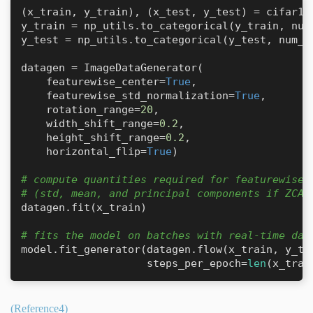
(x_train, y_train), (x_test, y_test) = cifar10.
y_train = np_utils.to_categorical(y_train, num_
y_test = np_utils.to_categorical(y_test, num_cl
datagen = ImageDataGenerator(

    featurewise_center=
True
,

    featurewise_std_normalization=
True
,

    rotation_range=
20
,

    width_shift_range=
0.2
,

    height_shift_range=
0.2
,

    horizontal_flip=
True
)

# compute quantities required for featurewise 
# (std, mean, and principal components if ZCA 
datagen.fit(x_train)

# fits the model on batches with real-time dat
model.fit_generator(datagen.flow(x_train, y_tr
                    steps_per_epoch=
len
(x_trai
(Reference4)