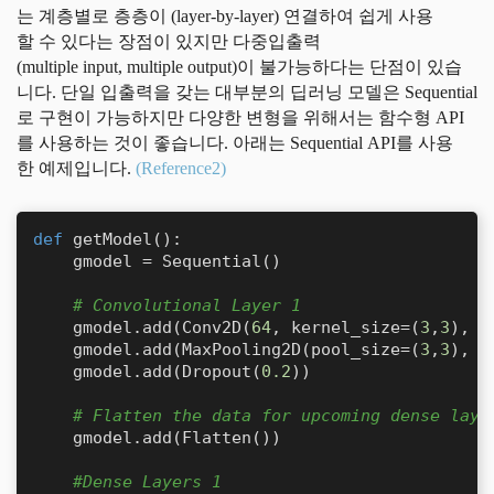
는 계층별로 층층이 (layer-by-layer) 연결하여 쉽게 사용
할 수 있다는 장점이 있지만 다중입출력
(multiple input, multiple output)이 불가능하다는 단점이 있습
니다. 단일 입출력을 갖는 대부분의 딥러닝 모델은 Sequential
로 구현이 가능하지만 다양한 변형을 위해서는 함수형 API
를 사용하는 것이 좋습니다. 아래는 Sequential API를 사용
한 예제입니다.
(Reference2)
def
getModel
():

    gmodel = Sequential()

# Convolutional Layer 1
    gmodel.add(Conv2D(
64
, kernel_size=(
3
,
3
), a
    gmodel.add(MaxPooling2D(pool_size=(
3
,
3
), s
    gmodel.add(Dropout(
0.2
))

# Flatten the data for upcoming dense laye
    gmodel.add(Flatten())

#Dense Layers 1