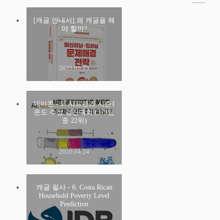
[캐글 안내서] 왜 캐글을 해
야 할까?
2022.05.23
데이콘 - 1. AI프렌즈 시즌1
온도 추정 경진대회 (379팀
중 22위)
2020.04.24
캐글 필사 - 6. Costa Rican
Household Poverty Level
Prediction