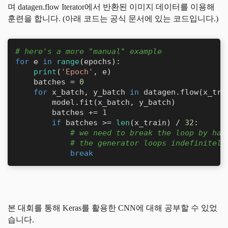
며
datagen.flow
Iterator에서 반환된 이미지 데이터를 이용해
훈련을 합니다. (아래 코드는 공식 문서에 있는 코드입니다.)
# here's a more "manual" example
for
 e 
in
range
(epochs):

print
(
'Epoch'
, e)

    batches = 
0
for
 x_batch, y_batch 
in
 datagen.flow(x_tra
        model.fit(x_batch, y_batch)

        batches += 
1
if
 batches >= 
len
(x_train) / 
32
:

# we need to break the loop by han
# the generator loops indefinitely
break
본 대회를 통해 Keras를 활용한 CNN에 대해 공부할 수 있었
습니다.