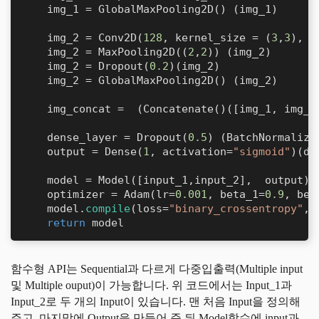
    img_1 = GlobalMaxPooling2D() (img_1)

    img_2 = Conv2D(
128
, kernel_size = (
3
,
3
), a
    img_2 = MaxPooling2D((
2
,
2
)) (img_2)

    img_2 = Dropout(
0.2
)(img_2)

    img_2 = GlobalMaxPooling2D() (img_2)

    img_concat =  (Concatenate()([img_1, img_2
    dense_layer = Dropout(
0.5
) (BatchNormaliza
    output = Dense(
1
, activation=
"sigmoid"
)(de
    model = Model([input_1,input_2],  output)

    optimizer = Adam(lr=
0.001
, beta_1=
0.9
, bet
    model.
compile
(loss=
"binary_crossentropy"
, 
return
 model
함수형 API는 Sequential과 다르게 다중입출력(Multiple input
및 Multiple ouput)이 가능합니다. 위 코드에서는 Input_1과
Input_2로 두 개의 Input이 있습니다. 맨 처음 Input을 정의해
주고, 마지막에 Output을 만들어 준 뒤 Model함수에 input과