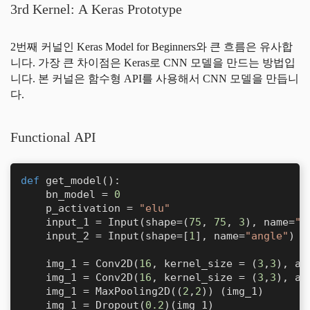
3rd Kernel: A Keras Prototype
2번째 커널인 Keras Model for Beginners와 큰 흐름은 유사합
니다. 가장 큰 차이점은 Keras로 CNN 모델을 만드는 방법입
니다. 본 커널은 함수형 API를 사용해서 CNN 모델을 만듭니
다.
Functional API
def
get_model
():

    bn_model = 
0
    p_activation = 
"elu"
    input_1 = Input(shape=(
75
, 
75
, 
3
), name=
"X
    input_2 = Input(shape=[
1
], name=
"angle"
)

    img_1 = Conv2D(
16
, kernel_size = (
3
,
3
), ac
    img_1 = Conv2D(
16
, kernel_size = (
3
,
3
), ac
    img_1 = MaxPooling2D((
2
,
2
)) (img_1)

    img_1 = Dropout(
0.2
)(img_1)
