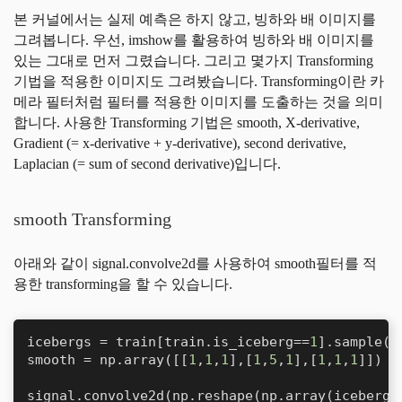
본 커널에서는 실제 예측은 하지 않고, 빙하와 배 이미지를
그려봅니다. 우선, imshow를 활용하여 빙하와 배 이미지를
있는 그대로 먼저 그렸습니다. 그리고 몇가지 Transforming
기법을 적용한 이미지도 그려봤습니다. Transforming이란 카
메라 필터처럼 필터를 적용한 이미지를 도출하는 것을 의미
합니다. 사용한 Transforming 기법은 smooth, X-derivative,
Gradient (= x-derivative + y-derivative), second derivative,
Laplacian (= sum of second derivative)입니다.
smooth Transforming
아래와 같이 signal.convolve2d를 사용하여 smooth필터를 적
용한 transforming을 할 수 있습니다.
icebergs = train[train.is_iceberg==
1
].sample(n
smooth = np.array([[
1
,
1
,
1
],[
1
,
5
,
1
],[
1
,
1
,
1
]])

signal.convolve2d(np.reshape(np.array(icebergs