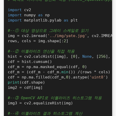
import
import
 numpy 
as
import
 matplotlib.pylab 
as
 plt

#--① 대상 영상으로 그레이 스케일로 읽기
img = cv2.imread(
'../img/yate.jpg'
, cv2.IMREAD
rows, cols = img.shape[:
2
]

#--② 이퀄라이즈 연산을 직접 적용
hist = cv2.calcHist([img], [
0
], 
None
, [
256
], [
cdf = hist.cumsum()                           
cdf_m = np.ma.masked_equal(cdf, 
0
)            
cdf_m = (cdf_m - cdf_m.
min
()) /(rows * cols) *
cdf = np.ma.filled(cdf_m,
0
).astype(
'uint8'
)   
print
(cdf.shape)

img2 = cdf[img]                               
#--③ OpenCV API로 이퀄라이즈 히스토그램 적용
img3 = cv2.equalizeHist(img)

#--④ 이퀄라이즈 결과 히스토그램 계산