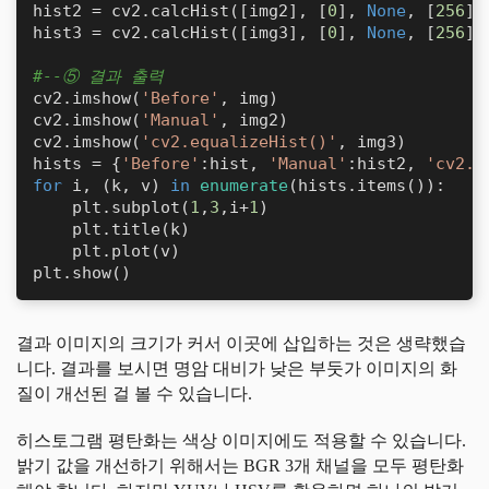
hist2 = cv2.calcHist([img2], [
0
], 
None
, [
256
],
hist3 = cv2.calcHist([img3], [
0
], 
None
, [
256
],
#--⑤ 결과 출력
cv2.imshow(
'Before'
, img)

cv2.imshow(
'Manual'
, img2)

cv2.imshow(
'cv2.equalizeHist()'
, img3)

hists = {
'Before'
:hist, 
'Manual'
:hist2, 
'cv2.e
for
 i, (k, v) 
in
enumerate
(hists.items()):

    plt.subplot(
1
,
3
,i+
1
)

    plt.title(k)

    plt.plot(v)

plt.show()
결과 이미지의 크기가 커서 이곳에 삽입하는 것은 생략했습
니다. 결과를 보시면 명암 대비가 낮은 부둣가 이미지의 화
질이 개선된 걸 볼 수 있습니다.
히스토그램 평탄화는 색상 이미지에도 적용할 수 있습니다.
밝기 값을 개선하기 위해서는 BGR 3개 채널을 모두 평탄화