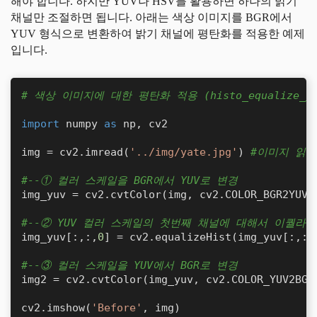
해야 합니다. 하지만 YUV나 HSV를 활용하면 하나의 밝기
채널만 조절하면 됩니다. 아래는 색상 이미지를 BGR에서
YUV 형식으로 변환하여 밝기 채널에 평탄화를 적용한 예제
입니다.
# 색상 이미지에 대한 평탄화 적용 (histo_equalize_yu
import
 numpy 
as
 np, cv2

img = cv2.imread(
'../img/yate.jpg'
) 
#이미지 읽기
#--① 컬러 스케일을 BGR에서 YUV로 변경
img_yuv = cv2.cvtColor(img, cv2.COLOR_BGR2YUV) 
#--② YUV 컬러 스케일의 첫번째 채널에 대해서 이퀄라
img_yuv[:,:,
0
] = cv2.equalizeHist(img_yuv[:,:,
#--③ 컬러 스케일을 YUV에서 BGR로 변경
img2 = cv2.cvtColor(img_yuv, cv2.COLOR_YUV2BGR)
cv2.imshow(
'Before'
, img)
