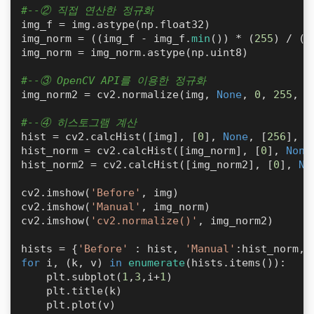
#--② 직접 연산한 정규화
img_f = img.astype(np.float32)

img_norm = ((img_f - img_f.
min
()) * (
255
) / (i
img_norm = img_norm.astype(np.uint8)

#--③ OpenCV API를 이용한 정규화
img_norm2 = cv2.normalize(img, 
None
, 
0
, 
255
, c
#--④ 히스토그램 계산
hist = cv2.calcHist([img], [
0
], 
None
, [
256
], [
hist_norm = cv2.calcHist([img_norm], [
0
], 
None
hist_norm2 = cv2.calcHist([img_norm2], [
0
], 
No
cv2.imshow(
'Before'
, img)

cv2.imshow(
'Manual'
, img_norm)

cv2.imshow(
'cv2.normalize()'
, img_norm2)

hists = {
'Before'
 : hist, 
'Manual'
:hist_norm, 
for
 i, (k, v) 
in
enumerate
(hists.items()):

    plt.subplot(
1
,
3
,i+
1
)

    plt.title(k)

    plt.plot(v)
