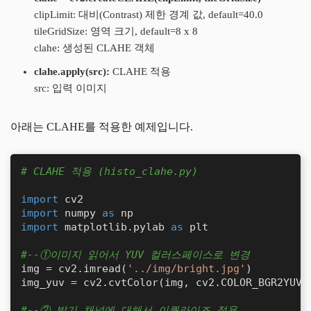
clipLimit: 대비(Contrast) 제한 경계 값, default=40.0
tileGridSize: 영역 크기, default=8 x 8
clahe: 생성된 CLAHE 객체
clahe.apply(src):
CLAHE 적용
src: 입력 이미지
아래는 CLAHE를 적용한 예제입니다.
# CLAHE 적용 (histo_clahe.py)
import
import
 numpy 
as
import
 matplotlib.pylab 
as
 plt

#--①이미지 읽어서 YUV 컬러스페이스로 변경
img = cv2.imread(
'../img/bright.jpg'
)

img_yuv = cv2.cvtColor(img, cv2.COLOR_BGR2YUV)

#--② 밝기 채널에 대해서 이퀄라이즈 적용