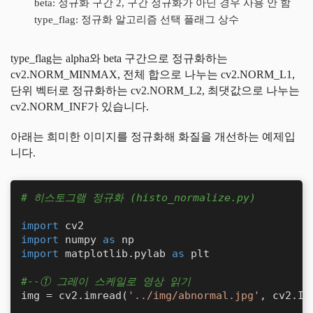
beta: 정규화 구간 2, 구간 정규화가 아닌 경우 사용 안 함
type_flag: 정규화 알고리즘 선택 플래그 상수
type_flag는 alpha와 beta 구간으로 정규화하는
cv2.NORM_MINMAX, 전체 합으로 나누는 cv2.NORM_L1,
단위 벡터로 정규화하는 cv2.NORM_L2, 최댓값으로 나누는
cv2.NORM_INF가 있습니다.
아래는 희미한 이미지를 정규화해 화질을 개선하는 예제입
니다.
# 히스토그램 정규화 (histo_normalize.py)
import
import
 numpy 
as
import
 matplotlib.pylab 
as
 plt

#--① 그레이 스케일로 영상 읽기
img = cv2.imread(
'../img/abnormal.jpg'
, cv2.IM