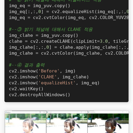
img_eq = img_yuv.copy()

img_eq[:,:,
0
] = cv2.equalizeHist(img_eq[:,:,
0
])
img_eq = cv2.cvtColor(img_eq, cv2.COLOR_YUV2BGR
#--③ 밝기 채널에 대해서 CLAHE 적용
img_clahe = img_yuv.copy()

clahe = cv2.createCLAHE(clipLimit=
3.0
, tileGri
img_clahe[:,:,
0
] = clahe.apply(img_clahe[:,:,
0
img_clahe = cv2.cvtColor(img_clahe, cv2.COLOR_Y
#--④ 결과 출력
cv2.imshow(
'Before'
, img)

cv2.imshow(
'CLAHE'
, img_clahe)

cv2.imshow(
'equalizeHist'
, img_eq)

cv2.waitKey()

cv2.destroyAllWindows()