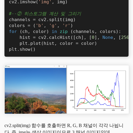
cv2.imshow(
'img'
, img)

#--② 히스토그램 계산 및 그리기
channels = cv2.split(img)

colors = (
'b'
, 
'g'
, 
'r'
for
 (ch, color) 
in
zip
 (channels, colors):

    hist = cv2.calcHist([ch], [
0
], 
None
, [
256
]
    plt.plot(hist, color = color)

plt.show()
cv2.split(img) 함수를 호출하면 R, G, B 채널이 각각 나뉩니
다. 즉, img는 색상 이미지이므로 3 채널 이미지인데,