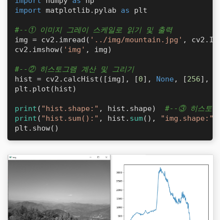
import
 numpy 
as
import
 matplotlib.pylab 
as
 plt

#--① 이미지 그레이 스케일로 읽기 및 출력
img = cv2.imread(
'../img/mountain.jpg'
, cv2.IM
cv2.imshow(
'img'
, img)

#--② 히스토그램 계산 및 그리기
hist = cv2.calcHist([img], [
0
], 
None
, [
256
], [
plt.plot(hist)

print
(
"hist.shape:"
, hist.shape)  
#--③ 히스토그램
print
(
"hist.sum():"
, hist.
sum
(), 
"img.shape:"
,
plt.show()