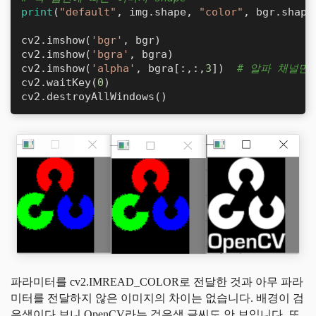
print
(
"default"
, img.shape, 
"color"
, bgr.shape
cv2.imshow(
'bgr'
, bgr)

cv2.imshow(
'bgra'
, bgra)

cv2.imshow(
'alpha'
, bgra[:,:,
3
])  
# 알파 채널만
cv2.waitKey(
0
)

cv2.destroyAllWindows()
파라미터를 cv2.IMREAD_COLOR로 전달한 것과 아무 파라
미터를 전달하지 않은 이미지의 차이는 없습니다. 배경이 검
은색이다 보니 OpenCV라는 검은색 글씨도 안 보입니다. 또