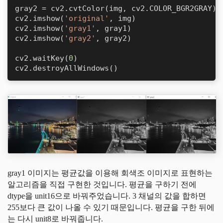
gray2 = cv2.cvtColor(img, cv2.COLOR_BGR2GRAY) 
cv2.imshow(
'original'
, img)

cv2.imshow(
'gray1'
, gray1)

cv2.imshow(
'gray2'
, gray2)

cv2.waitKey(
0
)

cv2.destroyAllWindows()
gray1 이미지는 평균값을 이용해 회색조 이미지로 표현하는
알고리즘을 직접 구현한 것입니다. 평균을 구하기 전에
dtype을 unit16으로 바꿔주었습니다. 3 채널의 값을 합하면
255보다 큰 값이 나올 수 있기 때문입니다. 평균을 구한 뒤에
는 다시 unit8로 바꿔줍니다.