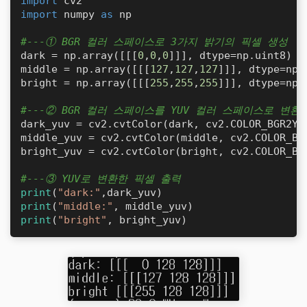
import
import
 numpy 
as
 np

#---① BGR 컬러 스페이스로 3가지 밝기의 픽셀 생성
dark = np.array([[[
0
,
0
,
0
]]], dtype=np.uint8)  
middle = np.array([[[
127
,
127
,
127
]]], dtype=np.
bright = np.array([[[
255
,
255
,
255
]]], dtype=np.
#---② BGR 컬러 스페이스를 YUV 컬러 스페이스로 변환
dark_yuv = cv2.cvtColor(dark, cv2.COLOR_BGR2YUV
middle_yuv = cv2.cvtColor(middle, cv2.COLOR_BGR
bright_yuv = cv2.cvtColor(bright, cv2.COLOR_BGR
#---③ YUV로 변환한 픽셀 출력
print
(
"dark:"
print
(
"middle:"
print
(
"bright"
, bright_yuv)