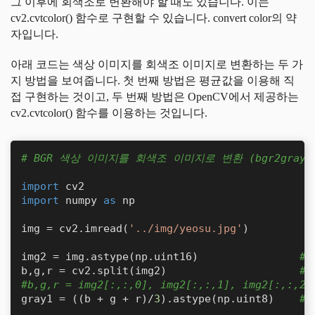
그 이후에 회색조로 변환해야 할 때도 있습니다. 이는
cv2.cvtcolor() 함수로 구현할 수 있습니다. convert color의 약
자입니다.
아래 코드는 색상 이미지를 회색조 이미지로 변환하는 두 가
지 방법을 보여줍니다. 첫 번째 방법은 평균값을 이용해 직
접 구현하는 것이고, 두 번째 방법은 OpenCV에서 제공하는
cv2.cvtcolor() 함수를 이용하는 것입니다.
# BGR 색상 이미지를 회색조 이미지로 변환 (bgr2gray.
import
import
 numpy 
as
 np

img = cv2.imread(
'../img/yeosu.jpg'
)

img2 = img.astype(np.uint16)                
# 
b,g,r = cv2.split(img2)                     
#
#b,g,r = img2[:,:,0], img2[:,:,1], img2[:,:,2]
gray1 = ((b + g + r)/
3
).astype(np.uint8)    
#