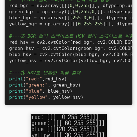
red_bgr = np.array([[[
0
,
0
,
255
]]], dtype=np.uin
green_bgr = np.array([[[
0
,
255
,
0
]]], dtype=np.u
blue_bgr = np.array([[[
255
,
0
,
0
]]], dtype=np.ui
yellow_bgr = np.array([[[
0
,
255
,
255
]]], dtype=n
#---② BGR 컬러 스페이스를 HSV 컬러 스페이스로 변환
red_hsv = cv2.cvtColor(red_bgr, cv2.COLOR_BGR2H
green_hsv = cv2.cvtColor(green_bgr, cv2.COLOR_B
blue_hsv = cv2.cvtColor(blue_bgr, cv2.COLOR_BGR
yellow_hsv = cv2.cvtColor(yellow_bgr, cv2.COLOR
#---③ HSV로 변환한 픽셀 출력
print
(
"red:"
print
(
"green:"
print
(
"blue"
print
(
"yellow"
, yellow_hsv)