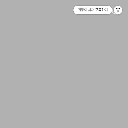
귀퉁이 서재
구독하기