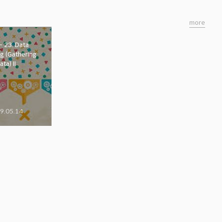
more
- 23. Data
g (Gathering
ata) II
9.05.14