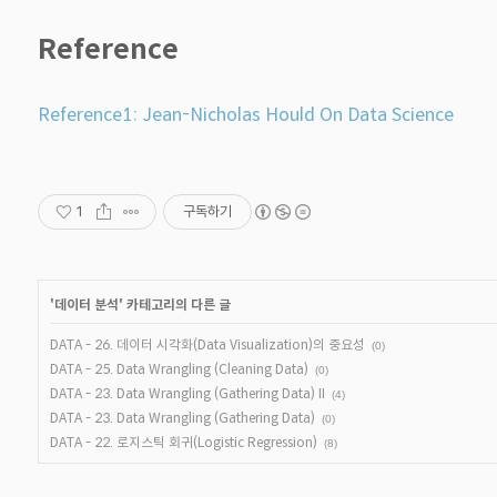
Reference
Reference1: Jean-Nicholas Hould On Data Science
1
구독하기
'
데이터 분석
' 카테고리의 다른 글
DATA - 26. 데이터 시각화(Data Visualization)의 중요성
(0)
DATA - 25. Data Wrangling (Cleaning Data)
(0)
DATA - 23. Data Wrangling (Gathering Data) II
(4)
DATA - 23. Data Wrangling (Gathering Data)
(0)
DATA - 22. 로지스틱 회귀(Logistic Regression)
(8)