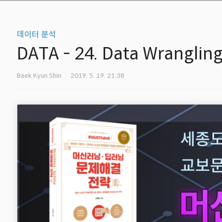
데이터 분석
DATA - 24. Data Wrangling
Baek Kyun Shin
2019. 5. 19. 21:38