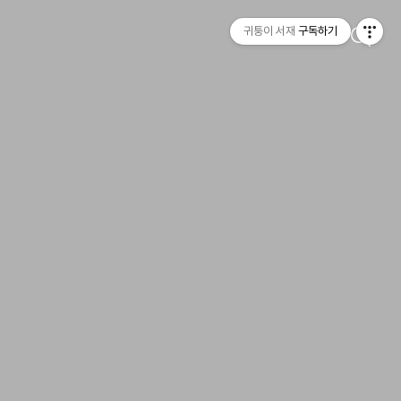
귀퉁이 서재
구독하기