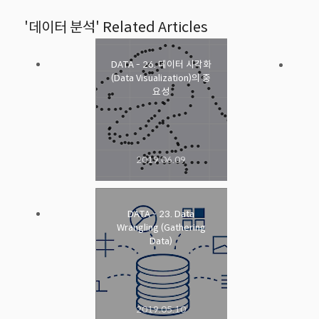
'데이터 분석' Related Articles
DATA - 26. 데이터 시각화
(Data Visualization)의 중
요성
2019.06.09
DATA - 23. Data
Wrangling (Gathering
Data)
2019.05.10