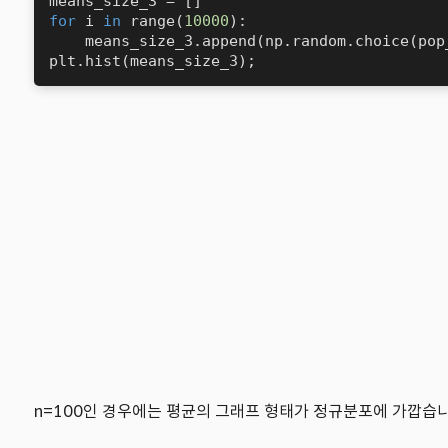
for
 i 
in
range
(
10000
):

    means_size_3.
append
(
np.random.choice(pop
plt.
hist
(
means_size_3
)
;
n=100인 경우에는 평균의 그래프 형태가 정규분포에 가깝습니