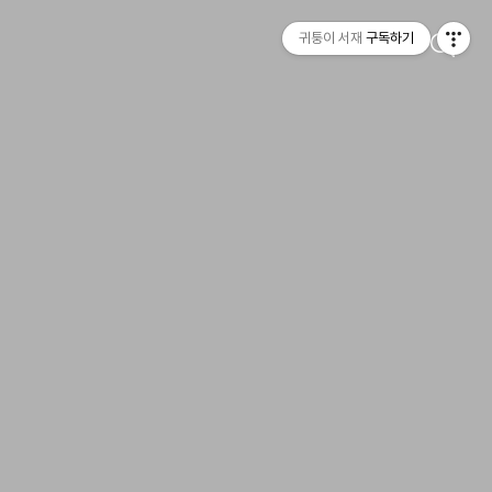
귀퉁이 서재
구독하기