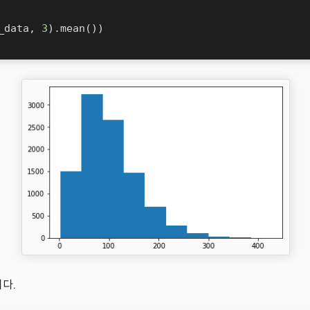
_data, 
3
).
mean
())

다.