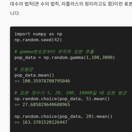
대수의 법칙(큰 수의 법칙, 라플라스의 정리라고도 함)이란 표
니다.
import numpy as np

np.random.seed(
42
)

# gamma분포로부터 무작위 표본 추출
pop_data = np.random.gamma(
1
,
100
,
3000
)

# 모평균
>>
100.35978700795846
# 표본 갯수가 5, 20, 100, 10000일 때 표본 평균
np.random.choice(pop_data, 
5
>>
27.685829640608965
np.random.choice(pop_data, 
20
>>
163.3701520126447