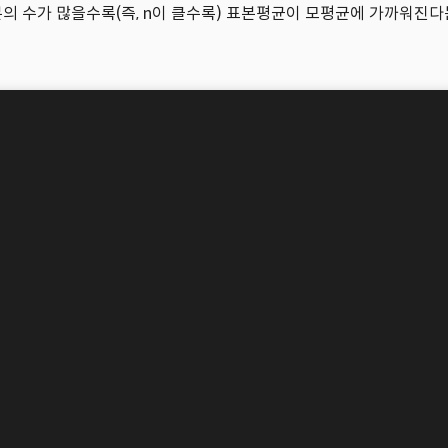
본의 수가 많을수록(즉, n이 클수록) 표본평균이 모평균에 가까워진다