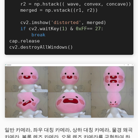
    r2 = np.hstack(( wave, convex, concave))

    merged = np.vstack((r1, r2))

    cv2.imshow(
'distorted'
, merged)

if
 cv2.waitKey(
1
) & 
0xFF
== 
27
:

break
cap.release

cv2.destroyAllWindows()
일반 카메라, 좌우 대칭 카메라, 상하 대칭 카메라, 물경 왜곡
카메라, 볼록 렌즈 카메라, 오목 렌즈 카메라를 구현하여 하