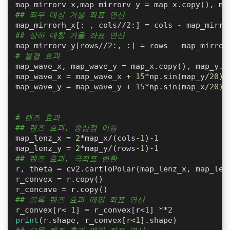
## 좌우 대칭 거울 좌표 연산
map_mirrorh_x[: , cols//
2
:] = cols - map_mirro
## 상하 대칭 거울 좌표 연산
map_mirrorv_y[rows//
2
:, :] = rows - map_mirror
# 물결 효과
map_wave_x, map_wave_y = map_x.copy(), map_y.co
map_wave_x = map_wave_x + 
15
*np.sin(map_y/
20
)

map_wave_y = map_wave_y + 
15
*np.sin(map_x/
20
) 
# 렌즈 효과
## 렌즈 효과, 중심점 이동
map_lenz_x = 
2
*map_x/(cols-
1
)-
1
map_lenz_y = 
2
*map_y/(rows-
1
)-
1
## 렌즈 효과, 극좌표 변환
r, theta = cv2.cartToPolar(map_lenz_x, map_lenz
r_convex = r.copy()

## 볼록 렌즈 효과 매핑 좌표 연산
r_convex[r< 
1
] = r_convex[r<
1
] **
2
print
(r.shape, r_convex[r<
1