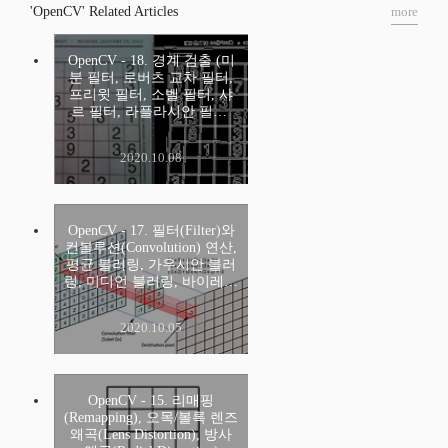
'OpenCV' Related Articles
more
OpenCV - 18. 경계 검출 (미
분 필터, 로버츠 교차 필터,
프리윗 필터, 소벨 필터, 샤
르 필터, 라플라시안 필터,
캐니 엣지)
2020.10.08
OpenCV - 17. 필터(Filter)와
컨볼루션(Convolution) 연산,
평균 블러링, 가우시안 블러
링, 미디언 블러링, 바이레터
럴 필터
2020.10.05
OpenCV - 15. 리매핑
(Remapping), 오목/볼록 렌즈
왜곡(Lens Distortion), 방사