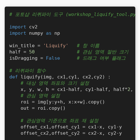
# 포토샵 리퀴파이 도구 (workshop_liquify_tool.py)
import
import
 numpy 
as
 np

win_title = 
'Liquify'
# 창 이름
half = 
50
# 관심 영역 절반 크기
isDragging = 
False
# 드래그 여부 플래그
# 리퀴파이 함수
def
liquify
(
img, cx1,cy1, cx2,cy2
) :

# 대상 영역 좌표와 크기 설정
    x, y, w, h = cx1-half, cy1-half, half*
2
, h
# 관심 영역 설정
    roi = img[y:y+h, x:x+w].copy()

    out = roi.copy()

# 관심영역 기준으로 좌표 재 설정
    offset_cx1,offset_cy1 = cx1-x, cy1-y

    offset_cx2,offset_cy2 = cx2-x, cy2-y
