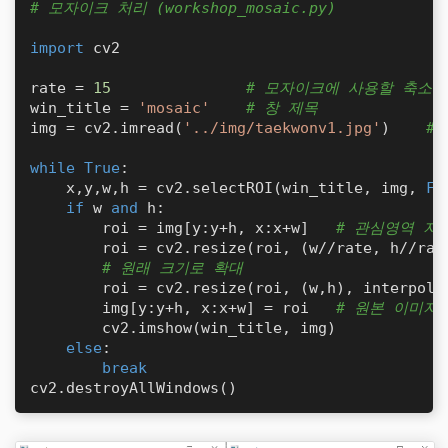
# 모자이크 처리 (workshop_mosaic.py)
import
 cv2

rate = 
15
# 모자이크에 사용할 축소 비율
win_title = 
'mosaic'
# 창 제목
img = cv2.imread(
'../img/taekwonv1.jpg'
)    
#
while
True
:

    x,y,w,h = cv2.selectROI(win_title, img, 
Fa
if
 w 
and
 h:

        roi = img[y:y+h, x:x+w]   
# 관심영역 지
        roi = cv2.resize(roi, (w//rate, h//rat
# 원래 크기로 확대
        roi = cv2.resize(roi, (w,h), interpolat
        img[y:y+h, x:x+w] = roi   
# 원본 이미지
        cv2.imshow(win_title, img)

else
:

break
cv2.destroyAllWindows()