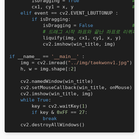
        isDragging = 
True
#
        cx1, cy1 = x, y                     
#
elif
 event == cv2.EVENT_LBUTTONUP :

if
 isDragging:

            isDragging = 
False
#
# 드래그 시작 좌표와 끝난 좌표로 리퀴파
            liquify(img, cx1, cy1, x, y)    

            cv2.imshow(win_title, img)

if
 __name__ == 
'__main__'
 :

    img = cv2.imread(
"../img/taekwonv1.jpg"
)

    h, w = img.shape[:
2
]

    cv2.namedWindow(win_title)

    cv2.setMouseCallback(win_title, onMouse) 

    cv2.imshow(win_title, img)

while
True
:

        key = cv2.waitKey(
1
)

if
 key & 
0xFF
 == 
27
:

break
    cv2.destroyAllWindows()