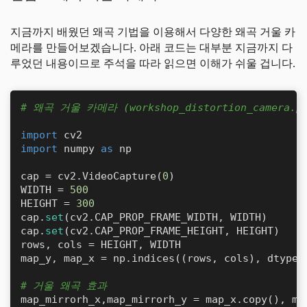
지금까지 배웠던 왜곡 기법을 이용해서 다양한 왜곡 거울 카
메라를 만들어보겠습니다. 아래 코드는 대부분 지금까지 다
루었던 내용이므로 주석을 따라 읽으면 이해가 쉬울 겁니다.
# 왜곡 거울 카메라 (workshop_distortion_camera.p
import
import
 numpy 
as
 np

cap = cv2.VideoCapture(
0
)

WIDTH = 
500
HEIGHT = 
300
cap.
set
(cv2.CAP_PROP_FRAME_WIDTH, WIDTH)

cap.
set
(cv2.CAP_PROP_FRAME_HEIGHT, HEIGHT)

rows, cols = HEIGHT, WIDTH

map_y, map_x = np.indices((rows, cols), dtype=n
# 거울 왜곡 효과 
map_mirrorh_x,map_mirrorh_y = map_x.copy(), map