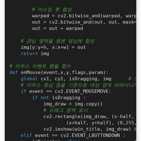
# 마스킹 후 합성
        warped = cv2.bitwise_and(warped, warped
        out = cv2.bitwise_and(out, out, mask=cv
        out = out + warped

# 관심 영역을 원본 영상에 합성
    img[y:y+h, x:x+w] = out

return
 img 

# 마우스 이벤트 핸들 함수
def
onMouse
(
event,x,y,flags,param
):     

global
 cx1, cy1, isDragging, img      
# 전
# 마우스 중심 점을 기준으로 대상 영역 따라다니기
if
 event == cv2.EVENT_MOUSEMOVE:  

if
not
 isDragging :

            img_draw = img.copy()       

# 드래그 영역 표시
            cv2.rectangle(img_draw, (x-half, y-
                    (x+half, y+half), (
0
,
255
,
0
            cv2.imshow(win_title, img_draw) 
#
elif
 event == cv2.EVENT_LBUTTONDOWN :   
