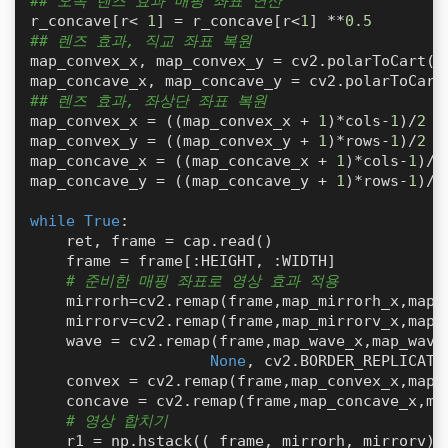
## 오목 렌즈 효과 매핑 좌표 연산
r_concave[r< 
1
] = r_concave[r<
1
] **
0.5
## 렌즈 효과, 직교 좌표 복원
map_convex_x, map_convex_y = cv2.polarToCart(r_
## 렌즈 효과, 좌상단 좌표 복원
map_convex_x = ((map_convex_x + 
1
)*cols-
1
)/
2
map_convex_y = ((map_convex_y + 
1
)*rows-
1
)/
2
map_concave_x = ((map_concave_x + 
1
)*cols-
1
)/
2
map_concave_y = ((map_concave_y + 
1
)*rows-
1
)/
2
while
True
:

    ret, frame = cap.read()

    frame = frame[:HEIGHT, :WIDTH]

# 준비한 매핑 좌표로 영상 효과 적용
    mirrorh=cv2.remap(frame,map_mirrorh_x,map_m
    mirrorv=cv2.remap(frame,map_mirrorv_x,map_m
    wave = cv2.remap(frame,map_wave_x,map_wave_
None
, cv2.BORDER_REPLICATE)
    convex = cv2.remap(frame,map_convex_x,map_c
    concave = cv2.remap(frame,map_concave_x,map
# 영상 합치기
    r1 = np.hstack(( frame, mirrorh, mirrorv))
