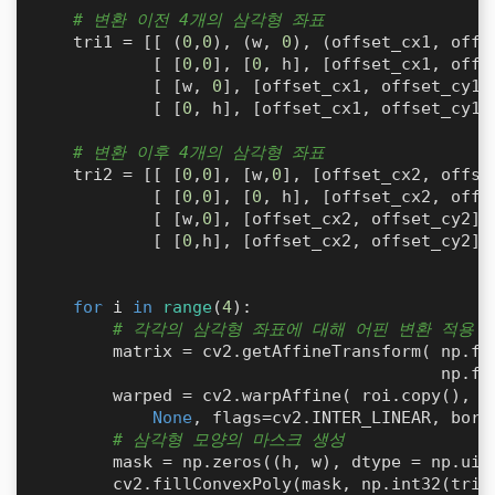
# 변환 이전 4개의 삼각형 좌표
    tri1 = [[ (
0
,
0
), (w, 
0
), (offset_cx1, offs
            [ [
0
,
0
], [
0
, h], [offset_cx1, offs
            [ [w, 
0
], [offset_cx1, offset_cy1]
            [ [
0
, h], [offset_cx1, offset_cy1]
# 변환 이후 4개의 삼각형 좌표
    tri2 = [[ [
0
,
0
], [w,
0
], [offset_cx2, offse
            [ [
0
,
0
], [
0
, h], [offset_cx2, offs
            [ [w,
0
], [offset_cx2, offset_cy2],
            [ [
0
,h], [offset_cx2, offset_cy2],
for
 i 
in
range
(
4
):

# 각각의 삼각형 좌표에 대해 어핀 변환 적용
        matrix = cv2.getAffineTransform( np.flo
                                         np.flo
        warped = cv2.warpAffine( roi.copy(), ma
None
, flags=cv2.INTER_LINEAR, bord
# 삼각형 모양의 마스크 생성
        mask = np.zeros((h, w), dtype = np.uint
        cv2.fillConvexPoly(mask, np.int32(tri2