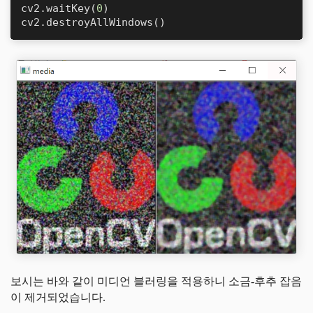
cv2.waitKey(
0
)

cv2.destroyAllWindows()
보시는 바와 같이 미디언 블러링을 적용하니 소금-후추 잡음
이 제거되었습니다.