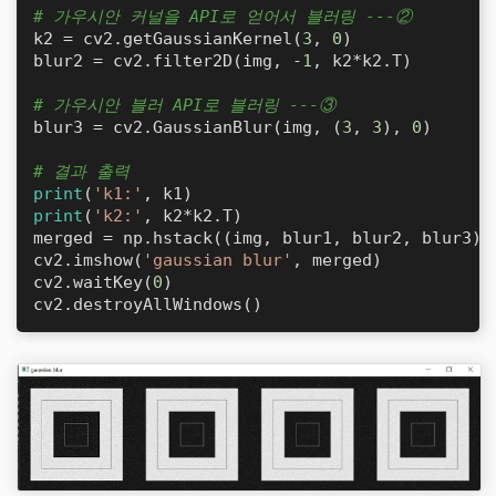
# 가우시안 커널을 API로 얻어서 블러링 ---②
k2 = cv2.getGaussianKernel(
3
, 
0
)

blur2 = cv2.filter2D(img, -
1
, k2*k2.T)

# 가우시안 블러 API로 블러링 ---③
blur3 = cv2.GaussianBlur(img, (
3
, 
3
), 
0
)

# 결과 출력
print
(
'k1:'
print
(
'k2:'
, k2*k2.T)

merged = np.hstack((img, blur1, blur2, blur3))

cv2.imshow(
'gaussian blur'
, merged)

cv2.waitKey(
0
)

cv2.destroyAllWindows()