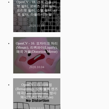
OpenCV - 18. 경계 검출 (미
분 필터, 로버츠 교차 필터,
프리윗 필터, 소벨 필터, 샤
르 필터, 라플라시안 필터,
캐니 엣지)
2020.10.08
OpenCV - 16. 모자이크 처리
(Mosaic), 리퀴파이(Liquify),
왜곡 거울(Distortion Mirror)
2020.10.04
OpenCV - 15. 리매핑
(Remapping), 오목/볼록 렌즈
왜곡(Lens Distortion), 방사
왜곡(Radial Distortion)
2020.10.02