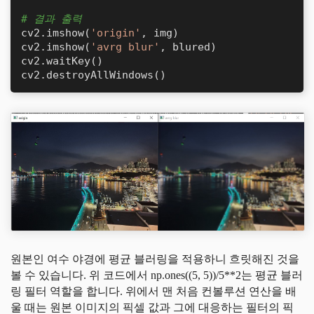
# 결과 출력
cv2.imshow(
'origin'
, img)

cv2.imshow(
'avrg blur'
, blured) 

cv2.waitKey()

cv2.destroyAllWindows()
원본인 여수 야경에 평균 블러링을 적용하니 흐릿해진 것을
볼 수 있습니다. 위 코드에서 np.ones((5, 5))/5**2는 평균 블러
링 필터 역할을 합니다. 위에서 맨 처음 컨볼루션 연산을 배
울 때는 원본 이미지의 픽셀 값과 그에 대응하는 필터의 픽