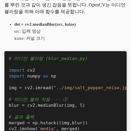
를 뿌린 것과 같이 생긴 잡음을 뜻합니다. OpenCV는 미디언
블러링을 위해 아래 함수를 제공합니다.
dst = cv2.medianBlur(src, ksize)
src: 입력 영상
ksize: 커널 크기
# 미디언 블러링 (blur_median.py)
import
import
 numpy 
as
 np

img = cv2.imread(
"../img/salt_pepper_noise.jpg
# 미디언 블러 적용 --- ①
blur = cv2.medianBlur(img, 
5
)

# 결과 출력 
merged = np.hstack((img,blur))

cv2.imshow(
'media'
, merged)
