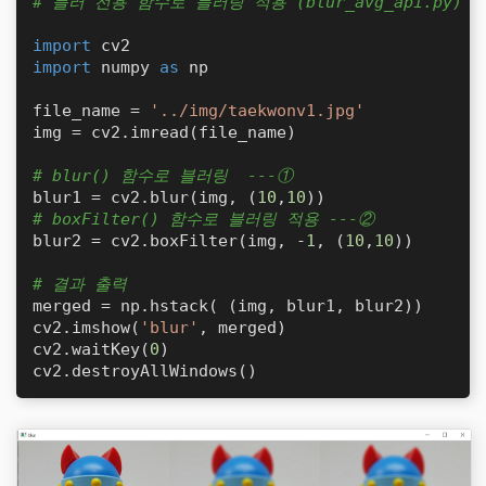
# 블러 전용 함수로 블러링 적용 (blur_avg_api.py)
import
import
 numpy 
as
 np

file_name = 
'../img/taekwonv1.jpg'
img = cv2.imread(file_name)

# blur() 함수로 블러링  ---①
blur1 = cv2.blur(img, (
10
,
10
# boxFilter() 함수로 블러링 적용 ---②
blur2 = cv2.boxFilter(img, -
1
, (
10
,
10
))

# 결과 출력
merged = np.hstack( (img, blur1, blur2))

cv2.imshow(
'blur'
, merged)

cv2.waitKey(
0
)

cv2.destroyAllWindows()