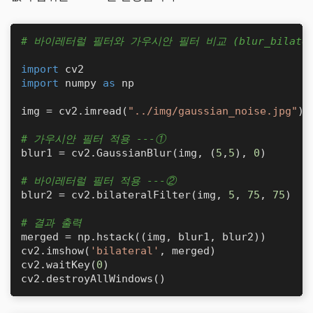
# 바이레터럴 필터와 가우시안 필터 비교 (blur_bilatera
import
import
 numpy 
as
 np

img = cv2.imread(
"../img/gaussian_noise.jpg"
)

# 가우시안 필터 적용 ---①
blur1 = cv2.GaussianBlur(img, (
5
,
5
), 
0
)

# 바이레터럴 필터 적용 ---②
blur2 = cv2.bilateralFilter(img, 
5
, 
75
, 
75
)

# 결과 출력
merged = np.hstack((img, blur1, blur2))

cv2.imshow(
'bilateral'
, merged)

cv2.waitKey(
0
)

cv2.destroyAllWindows()