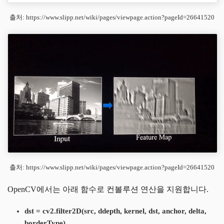
출처: https://www.slipp.net/wiki/pages/viewpage.action?pageId=26641520
출처: https://www.slipp.net/wiki/pages/viewpage.action?pageId=26641520
OpenCV에서는 아래 함수로 컨볼루션 연산을 지원합니다.
dst = cv2.filter2D(src, ddepth, kernel, dst, anchor, delta,
borderType)