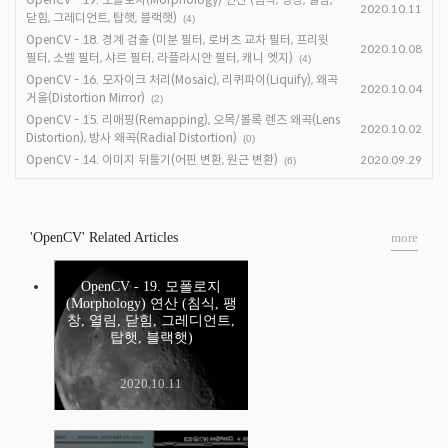
2020.10.11
닫힘, 그레디언트, 탑햇, 블랙햇)
(4)
OpenCV - 18. 경계 검출 (미분 필터, 로버츠 교차 필터, 프리윗
2020.10.08
필터, 소벨 필터, 샤르 필터, 라플라시안 필터, 캐니 엣지)
(4)
OpenCV - 16. 모자이크 처리(Mosaic), 리퀴파이(Liquify), 왜곡
2020.10.04
거울(Distortion Mirror)
(2)
OpenCV - 15. 리매핑(Remapping), 오목/볼록 렌즈 왜곡(Lens
2020.10.02
Distortion), 방사 왜곡(Radial Distortion)
(0)
OpenCV - 14. 이미지 뒤틀기(어핀 변환, 원근 변환)
2020.09.29
(6)
'OpenCV' Related Articles
more
OpenCV - 19. 모폴로지
(Morphology) 연산 (침식, 팽
창, 열림, 닫힘, 그레디언트,
탑햇, 블랙햇)
2020.10.11