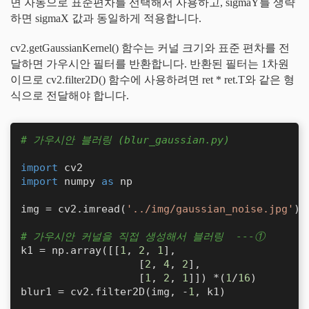
면 자동으로 표준편차를 선택해서 사용하고, sigmaY를 생략
하면 sigmaX 값과 동일하게 적용합니다.
cv2.getGaussianKernel() 함수는 커널 크기와 표준 편차를 전
달하면 가우시안 필터를 반환합니다. 반환된 필터는 1차원
이므로 cv2.filter2D() 함수에 사용하려면 ret * ret.T와 같은 형
식으로 전달해야 합니다.
# 가우시안 블러링 (blur_gaussian.py)
import
import
 numpy 
as
 np

img = cv2.imread(
'../img/gaussian_noise.jpg'
)

# 가우시안 커널을 직접 생성해서 블러링  ---①
k1 = np.array([[
1
, 
2
, 
1
],

                   [
2
, 
4
, 
2
],

                   [
1
, 
2
, 
1
]]) *(
1
/
16
)

blur1 = cv2.filter2D(img, -
1
, k1)
