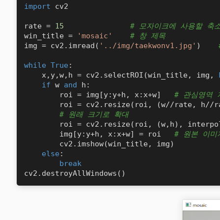
import
 cv2

rate = 
15
# 모자이크에 사용할 축소 
win_title = 
'mosaic'
# 창 제목
img = cv2.imread(
'../img/taekwonv1.jpg'
)    
while
True
:

    x,y,w,h = cv2.selectROI(win_title, img, 
if
 w 
and
 h:

        roi = img[y:y+h, x:x+w]   
# 관심영역 
        roi = cv2.resize(roi, (w//rate, h//r
# 원래 크기로 확대
        roi = cv2.resize(roi, (w,h), interpo
        img[y:y+h, x:x+w] = roi   
# 원본 이미
        cv2.imshow(win_title, img)

else
:

break
cv2.destroyAllWindows()