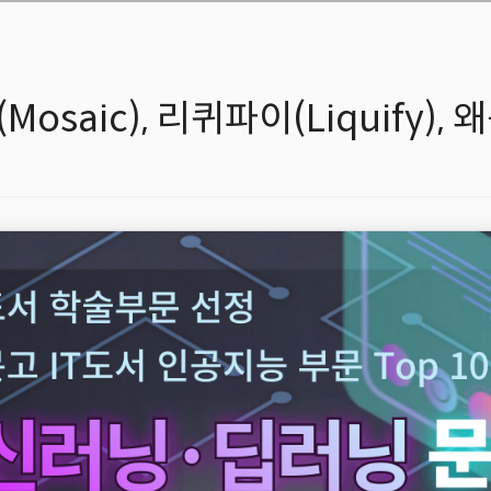
osaic), 리퀴파이(Liquify), 왜곡