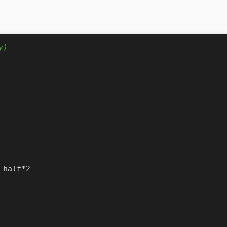
y)
 half*
2