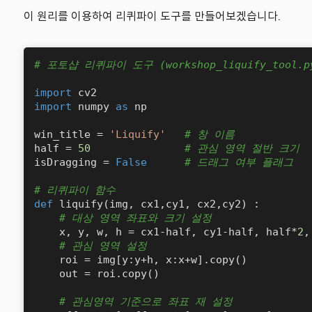
이 원리를 이용하여 리퀴파이 도구를 만들어보겠습니다.
# 포토샵 리퀴파이 도구 (workshop_liquify_tool.p
import
import
 numpy 
as
 np

win_title = 
'Liquify'
# 창 이름
half = 
50
# 관심 영역 절반 크기
isDragging = 
False
# 드래그 여부 플래그
# 리퀴파이 함수
def
liquify
(
img, cx1,cy1, cx2,cy2
) :

# 대상 영역 좌표와 크기 설정
    x, y, w, h = cx1-half, cy1-half, half*
2
,
# 관심 영역 설정
    roi = img[y:y+h, x:x+w].copy()

    out = roi.copy()

# 관심영역 기준으로 좌표 재 설정