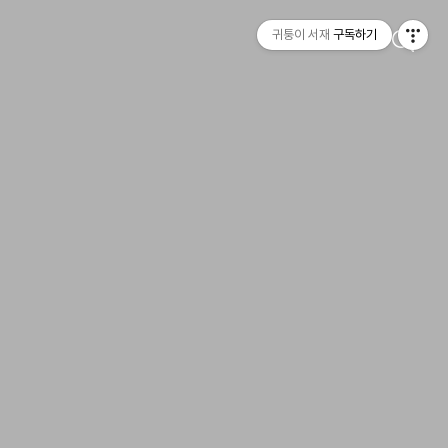
귀퉁이 서재
구독하기