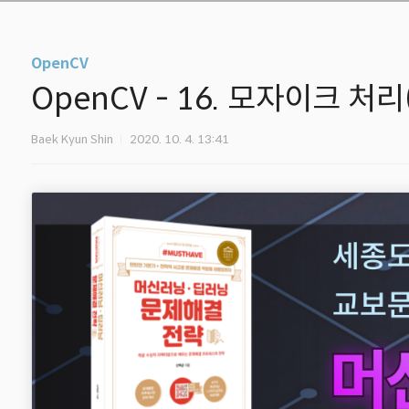
OpenCV
OpenCV - 16. 모자이크 처리(M
Baek Kyun Shin
2020. 10. 4. 13:41