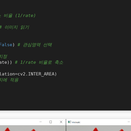
비율 (1/rate)
# 이미지 읽기
False
) 
# 관심영역 선택
지정
ate)) 
# 1/rate 비율로 축소
lation=cv2.INTER_AREA)  

지에 적용