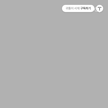
귀퉁이 서재
구독하기