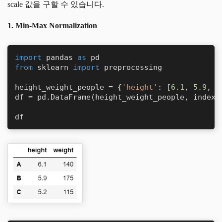
scale 값을 구할 수 있습니다.
1. Min-Max Normalization
import
 pandas 
as
from
 sklearn 
import
 preprocessing

height_weight_people = {
'height'
: [
6.1
, 
5.9
, 
5
df = pd.DataFrame(height_weight_people, index=
df