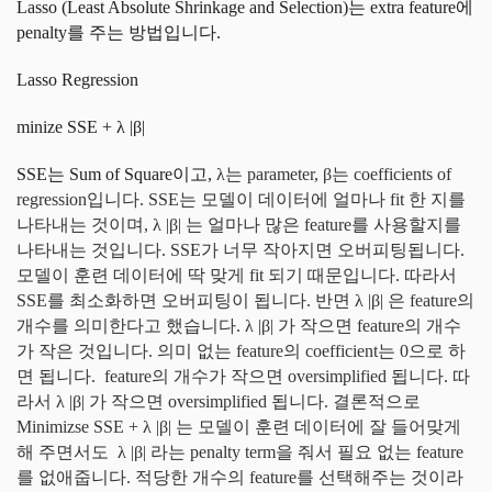
Lasso (Least Absolute Shrinkage and Selection)는 extra feature에
penalty를 주는 방법입니다.
Lasso Regression
minize SSE + λ |β|
SSE는 Sum of Square이고,
λ는 parameter,
β는 coefficients of
regression입니다. SSE는 모델이 데이터에 얼마나 fit 한 지를
나타내는 것이며,
λ |β| 는 얼마나 많은 feature를 사용할지를
나타내는 것입니다. SSE가 너무 작아지면 오버피팅됩니다.
모델이 훈련 데이터에 딱 맞게 fit 되기 때문입니다. 따라서
SSE를 최소화하면 오버피팅이 됩니다. 반면
λ |β| 은 feature의
개수를 의미한다고 했습니다.
λ |β| 가 작으면 feature의 개수
가 작은 것입니다. 의미 없는 feature의 coefficient는 0으로 하
면 됩니다. feature의 개수가 작으면 oversimplified 됩니다. 따
라서
λ |β| 가 작으면 oversimplified 됩니다. 결론적으로
Minimizse
SSE + λ |β| 는 모델이 훈련 데이터에 잘 들어맞게
해 주면서도
λ |β| 라는 penalty term을 줘서 필요 없는 feature
를 없애줍니다.
적당한 개수의 feature를 선택해주는 것이라