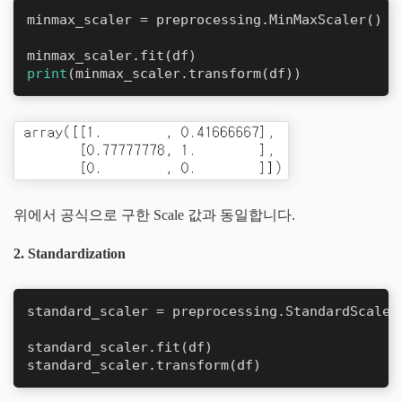
minmax_scaler = preprocessing.MinMaxScaler()

print
(minmax_scaler.transform(df))
위에서 공식으로 구한 Scale 값과 동일합니다.
2. Standardization
standard_scaler = preprocessing.StandardScaler(
standard_scaler.fit(df)

standard_scaler.transform(df)