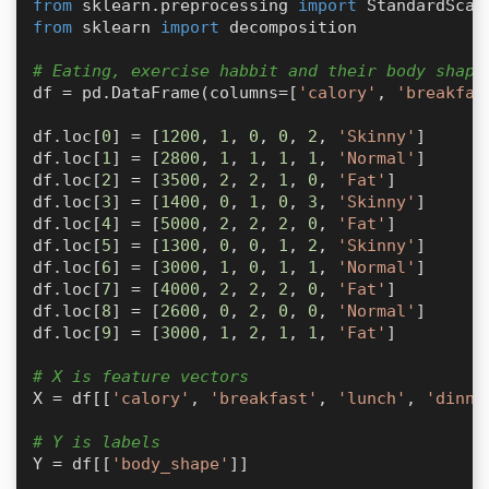
from
 sklearn.preprocessing 
import
from
 sklearn 
import
 decomposition

# Eating, exercise habbit and their body shape
df = pd.DataFrame(columns=[
'calory'
, 
'breakfas
df.loc[
0
] = [
1200
, 
1
, 
0
, 
0
, 
2
, 
'Skinny'
]

df.loc[
1
] = [
2800
, 
1
, 
1
, 
1
, 
1
, 
'Normal'
]

df.loc[
2
] = [
3500
, 
2
, 
2
, 
1
, 
0
, 
'Fat'
]

df.loc[
3
] = [
1400
, 
0
, 
1
, 
0
, 
3
, 
'Skinny'
]

df.loc[
4
] = [
5000
, 
2
, 
2
, 
2
, 
0
, 
'Fat'
]

df.loc[
5
] = [
1300
, 
0
, 
0
, 
1
, 
2
, 
'Skinny'
]

df.loc[
6
] = [
3000
, 
1
, 
0
, 
1
, 
1
, 
'Normal'
]

df.loc[
7
] = [
4000
, 
2
, 
2
, 
2
, 
0
, 
'Fat'
]

df.loc[
8
] = [
2600
, 
0
, 
2
, 
0
, 
0
, 
'Normal'
]

df.loc[
9
] = [
3000
, 
1
, 
2
, 
1
, 
1
, 
'Fat'
]

# X is feature vectors
X = df[[
'calory'
, 
'breakfast'
, 
'lunch'
, 
'dinne
# Y is labels
Y = df[[
'body_shape'
]]
