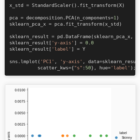
x_std = StandardScaler().fit_transform(X)

pca = decomposition.PCA(n_components=
1
)

sklearn_pca_x = pca.fit_transform(x_std)

sklearn_result = pd.DataFrame(sklearn_pca_x, c
sklearn_result[
'y-axis'
] = 
0.0
sklearn_result[
'label'
] = Y

sns.lmplot(
'PC1'
, 
'y-axis'
, data=sklearn_resul
          scatter_kws={
"s"
:
50
}, hue=
'label'
);