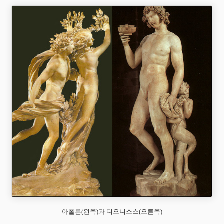
아폴론(왼쪽)과 디오니소스(오른쪽)