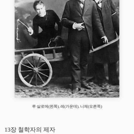
루 살로메(왼쪽), 레(가운데), 니체(오른쪽)
13장 철학자의 제자