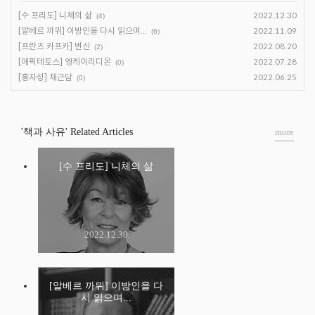
[수 프리도] 니체의 삶
2022.12.30
(4)
[알베르 까뮈] 이방인을 다시 읽으며...
2022.11.09
(6)
[프란츠 카프카] 변신
2022.08.20
(2)
[에픽테토스] 엥케이리디온
2022.07.28
(0)
[홍자성] 채근담
2022.06.25
(0)
'책과 사유' Related Articles
more
[수 프리도] 니체의 삶
2022.12.30
[알베르 까뮈] 이방인을 다
시 읽으며...