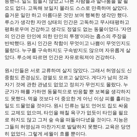
등했다. 일도 힘들지 않았고 다른 사람들과 말다툼을 할 필
요도 없다. 고독해 보일지 몰라도 스스로 만족하며 살았다.
즐거운 일만 하고 아름다운 것만 보며 행복한 생각만 했다.
루소가 생각한 자연 상태의 인간은 고독하고 무사태평하고
평화로우며 건강하고 생각도 정열도 없는 동물이었다. '자연
의 인간은 만인에 의한 만인의 투쟁'이라는 홉스의 주장을
반박했다. 원시 인간은 착함이 무엇이고 나쁨이 무엇인지도
몰랐다. 누구를 구속하지도 구속받지도 않으며 자유롭게 살
았다. 루소에 따르면 인간은 자유로워져야 건강하다.
원시인들은 서로 교류하며 살지 않았다. 그래서 허영심도 신
중함도 존경심도, 경멸도 모르고 살았다. 게다가 남의 것과
자기 것에 관한 관념도 없었고 정의가 무언지도 몰랐다. 누
군가가 해를 가하면 동물적으로 반응할 뿐 보복을 생각하지
도 못했다. 먹을 것보다 더 중요한 게 아닌 이상 피를 흘리는
일도 드물었을 것이다. 원시 인류는 일도 언어도 집도 싸움
도 교제도 없으며, 타인을 해칠 욕구가 없듯이 타인을 필요
로 하지도 않고 그저 숲 속을 떠돌아다녔을 것이다. 지능은
그들의 허영심과 마찬가지로 발달하지 못했다. 교육은 당연
히 없었다. 그렇게 세월이 흐를 뿐이다.