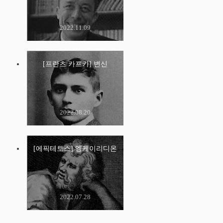
2022.11.09
[프란츠 카프카] 변신
2022.08.20
[에픽테토스] 엥케이리디온
2022.07.28