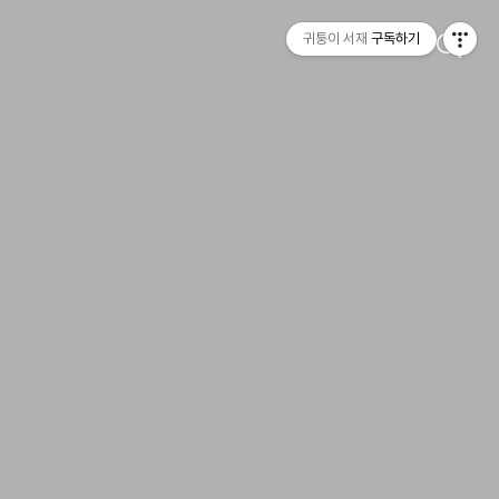
귀퉁이 서재
구독하기