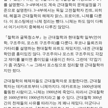
를 설명했다. 3~4부에서도 계속 근대철학의 문제설정을 기
준으로 설명한다. 3~4부에서는 독일 고전철학자 칸트, 피히
테, 헤겔과 근대철학의 해체자 맑스, 프로이트, 니체를 다룬
다. 이 포스팅에선 니체 정리는 뺐다. 니체는 하도 많이 다뤄
서 여기서까지 중복해서 다루진 않았다.
『철학과 굴뚝청소부』는 근대철학과 현대철학 일부(언어
학, 구조주의, 포스트 구조주의)를 다룬다. 푸코나 들뢰즈와
가타리를 설명하는 현대철학 파트도 재밌지만, 내겐 근대철
학만큼 흥미있진 않다. 구조주의나 포스트 구조주의도 각잡
고 재미를 붙이면 흥미있을 내용이긴 하다. 그런데 '각'잡기
가 좀 귀찮다. ^.ㅠ 그래서 포스팅으로 정리할 땐 근대철학까
지만 썼다.
근대철학의 해체자들도 근대철학자로 포함한다면, 근대철
학자는 데카르트부터 니체까지다. 데카르트는 1600년대에
활동한 사람이고, 니체는 1900년에 죽었다. 따라서 근대철학
은 1600년부터 1900년까지라고 볼 수 있다. 근대철학 300년
간의 천재들의 사유를 따라가는 게 꽤나 재밌다. 더군다나