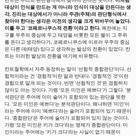
만드는 우리의 판단형식에서 찾아야 한다는 뜻이다.
이처럼
대상이 인식을 만드는 게 아니라 인식이 대상을 만든다는 생
각, 진리는 대상에서가 아니라 주관(주체)의 판단형식에서
찾아야 한다는 생각은 이전의 생각을 크게 뒤바꾸어 놓았다.
이를 두고 '코페르니쿠스적 전환'이라고 한다.
예전에는 지
구를 우주의 중심에 두고 태양을 비롯한 모든 별이 그 주위
를 돈다고 생각하다가, 코페르니쿠스에 이르러 우주의 중심
은 다른 데(태양) 있다고 생각하는 발상의 전환이 있었다. 칸
트는 이러한 발상의 전환을 여기에 비유했다.
칸트철학에서 자주 등장하는 말이 '선험적 종합판단'이다. 선
험적이라는 건 '경험적'이란 말과 반대다. '경험적인 것'이란
경험으로 알게 되는 것이다. 반면 '선험적인 것'은 경험하지
않아도 아는 것이다. 가령 '모든 미인은 예쁘다'가 그렇다. '분
석판단'은 주어에 이미 술어가 포함되어 있는 판단을 뜻한
다. '모든 미인은 예쁘다'는 분석판단이다. 왜냐하면 '미인'이
라는 주어에 이미 '예쁘다'라는 술어가 포함되어 있기 때문이
다. '종합판단'은 주어에 술어가 포함되어 있지 않는 것이다.
가령 '모든 미인은 키가 크다'라는 명제가 종합판단이다. 미
인이라는 주어에는 '키가 크다'라는 사실이 없기 때문이