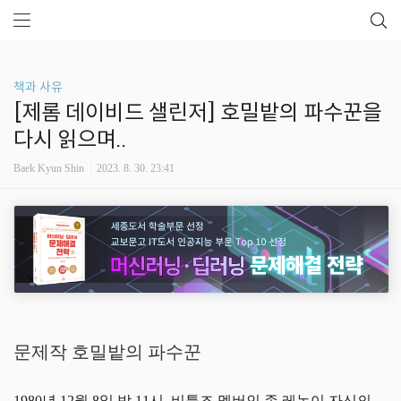
책과 사유
[제롬 데이비드 샐린저] 호밀밭의 파수꾼을
다시 읽으며..
Baek Kyun Shin
2023. 8. 30. 23:41
문제작 호밀밭의 파수꾼
1980년 12월 8일 밤 11시, 비틀즈 멤버인 존 레논이 자신의