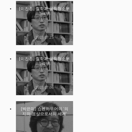
[이진경] 철학과 굴뚝청소부
3~4부
2023.07.25
[이진경] 철학과 굴뚝청소부
1~2부
2023.07.06
[박은미] 쇼펜하우어의 '의
지와 표상으로서의 세계'