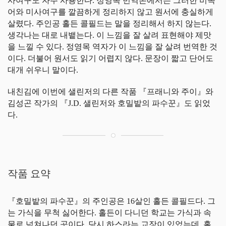
사여구도 자주 사용한다. 정영목 번역본에서는 그러한 비속
어와 미사여구를 깔끔하게 정리하지 않고 원서에 충실하게
살렸다. 주인공 홀든 콜필드는 말을 정리해서 하지 않는다.
생각나는 대로 내뱉는다. 이 느낌을 잘 살려 표현해야 제맛
을 느낄 수 있다. 정영목 역자가 이 느낌을 잘 살려 번역한 것
이다. 더불어 원서도 읽기 어렵지 않다. 문장이 짧고 단어도
대개 쉬우니 말이다.
내친김에 이번에 샐린저의 다른 작품 『프래니와 주이』와
김성곤 작가의 『J.D. 샐린저와 호밀밭의 파수꾼』도 읽었
다.
작품 요약
『호밀밭의 파수꾼』의 주인공은 16살인 홀든 콜필드다. 그
는 가식을 무척 싫어한다. 홀든이 다니던 학교는 가식과 속
물로 넘쳐나던 곳이다. 당시 하스라는 교장이 있었는데, 홀