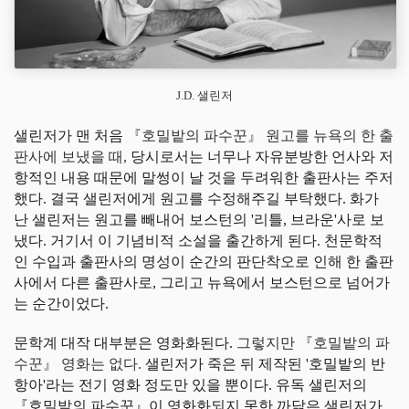
J.D. 샐린저
샐린저가 맨 처음
『호밀밭의 파수꾼』
원고를 뉴욕의 한 출
판사에 보냈을 때,
당시로서는 너무나 자유분방한 언사와 저
항적인 내용 때문에 말썽이 날 것을 두려워한 출판사는 주저
했다. 결국 샐린저에게 원고를 수정해주길 부탁했다. 화가
난 샐린저는 원고를 빼내어 보스턴의 '리틀, 브라운'사로 보
냈다. 거기서 이 기념비적 소설을 출간하게 된다. 천문학적
인 수입과 출판사의 명성이 순간의 판단착오로 인해 한 출판
사에서 다른 출판사로, 그리고 뉴욕에서 보스턴으로 넘어가
는 순간이었다.
문학계 대작 대부분은 영화화된다.
그렇지만
『호밀밭의 파
수꾼』 영화는 없다.
샐린저가 죽은 뒤 제작된 '호밀밭의 반
항아'라는 전기 영화 정도만 있을 뿐이다. 유독 샐린저의
『호밀밭의 파수꾼』이 영화화되지 못한 까닭은 샐린저가