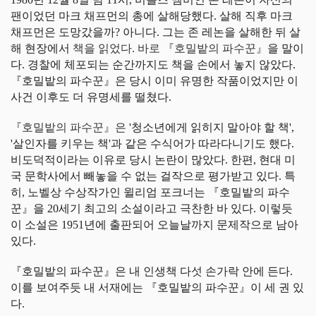
팬이었던 마크 채프먼의 총에 살해당했다. 살해 직후 마크
채프먼은 도망갔을까? 아니다. 그는 존 레논을 살해한 뒤 살
해 현장에서
책을 읽었다. 바로
『호밀밭의 파수꾼』
을 말이
다. 경찰에 체포되는 순간까지도 책을 손에서 놓지 않았다.
『호밀밭의 파수꾼』은 당시 이미 유명한 작품이었지만 이
사건 이후도 더 유명세를 떨쳤다.
『호밀밭의 파수꾼』은
'청소년에게 읽히지 말아야 할 책',
'살인자를 키우는 책'과 같은 수식어가 따라다니기도 했다.
비도덕적이라는 이유로 당시 논란이 많았다. 한편, 현대 미
국 문학사에서 빼놓을 수 없는 걸작으로 평가받고 있다. 특
히, 노벨상 수상작가인 윌리엄 포크너는 『호밀밭의 파수
꾼』을 20세기 최고의 소설이라고 극찬한 바 있다. 이렇듯
이 소설은 1951년에 출판되어 오늘날까지 문제작으로 남아
있다.
『호밀밭의 파수꾼』은 내 인생책 다섯 손가락 안에 든다.
이를 보여주듯 내 서재에는 『호밀밭의 파수꾼』이 세 권 있
다.